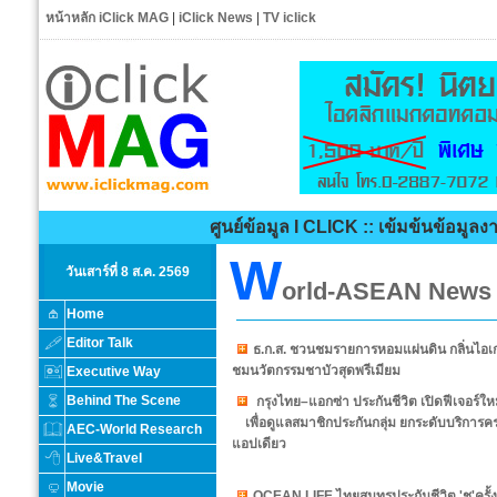
หน้าหลัก iClick MAG
|
iClick News
|
TV iclick
ศูนย์ข้อมูล I CLICK :: เข้มข้นข้อมูลง
W
วันเสาร์ที่ 8 ส.ค. 2569
orld-ASEAN News
Home
Editor Talk
ธ.ก.ส. ชวนชมรายการหอมแผ่นดิน กลิ่นไอเ
ชมนวัตกรรมชาบัวสุดพรีเมียม
Executive Way
Behind The Scene
กรุงไทย–แอกซ่า ประกันชีวิต เปิดฟีเจอร
เพื่อดูแลสมาชิกประกันกลุ่ม ยกระดับบริการคร
AEC-World Research
แอปเดียว
Live&Travel
Movie
OCEAN LIFE ไทยสมุทรประกันชีวิต 'ชู'คร