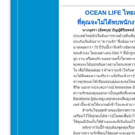
OCEAN LIFE ไทยสม
ที่คุณจะไม่ได้พบพนั
นางนุสรา (อัสสกุล) บัญญัติปิยพ
ประเทศไทยมักเริ่มต้นการขายด้วยสิ่งเดีย
ประกันเริ่มต้นจาก “ความรัก” ซึ่งนั่นมาจ
มาตลอดกว่า 70 ปีวันนี้เราจึงสร้างนิท
ของตัวเอง โดยเฉพาะคน Gen Y ที่มักถูก
ลูก งาน หรือคนรัก จนหลายครั้งใครหลาย
ทุกคนจะได้ออกเดินทางผ่านโลกแห่งความรัก
ใจ เพื่อให้คุณค่อย ๆ ทำความเข้าใจกับคว
จะได้ค้นพบความจริงว่า แท้จริงแล้วการรู
ทางทุกคนจะได้เขียนขอบคุณและขอโทษตัว
ชีวิต นอกจากประสบการณ์ Immersive อันน
ความรักของคุณออกมาเป็นบุคลิกที่แตกต
Backbone ผู้ทุ่มเทดูแลทุกคนจนลืมดูแลต
เหล่านี้จะช่วยให้แบรนด์เข้าใจและสามา
สำหรับโซนสุดท้ายของนิทรรศการเราจะ
เตรียมไว้ให้ทุกคนได้ดาวน์โหลดเพื่อนำไป
ให้คุณมีเงินเก็บให้ตัวเองและมีเงินก้อนไว
หลังจากวันนี้ถ้าคุณต้องพูดคุยเรื่
ต้นจากความรักที่คุณให้คุณค่าและอยากป