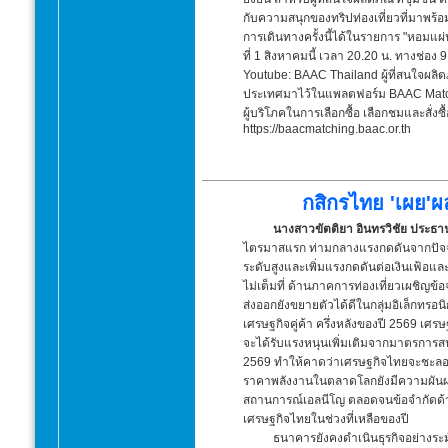
กับความสนุกของทริปท่องเที่ยวที่มาพร้
การเดินทางครั้งนี้ได้ในรายการ "หอมแผ่น
ที่ 1 สิงหาคมนี้ เวลา 20.20 น. ทางช
Youtube: BAAC Thailand ผู้ที่สนใจผลิต
ประเทศมาไว้ในแพลตฟอร์ม BAAC Match
ผู้บริโภคในการเลือกซื้อ เลือกชมและสั่ง
https://baacmatching.baac.or.th
กสิกรไทย 'เผย'
นางสาวขัตติยา อินทรวิชัย ประธา
ไตรมาสแรก ท่ามกลางแรงกดดันจากปัจจัย
ระดับสูงและเพิ่มแรงกดดันต่อเงินเฟ้อ
ไม่เต็มที่ ด้านภาคการท่องเที่ยวเผชิญข
ส่งออกยังขยายตัวได้ดีในกลุ่มอิเล็กทรอนิ
เศรษฐกิจคู่ค้า ครึ่งหลังของปี 2569 เศ
จะได้รับแรงหนุนเพิ่มเติมจากมาตรการสนั
2569 ทำให้คาดว่าเศรษฐกิจไทยจะชะลอล
ราคาพลังงานในตลาดโลกยังมีความผันผ
สถานการณ์เอลนีโญ ตลอดจนข้อจำกัดด้าน
เศรษฐกิจไทยในช่วงที่เหลือของปี
ธนาคารยังคงดำเนินธุรกิจอย่างระมั