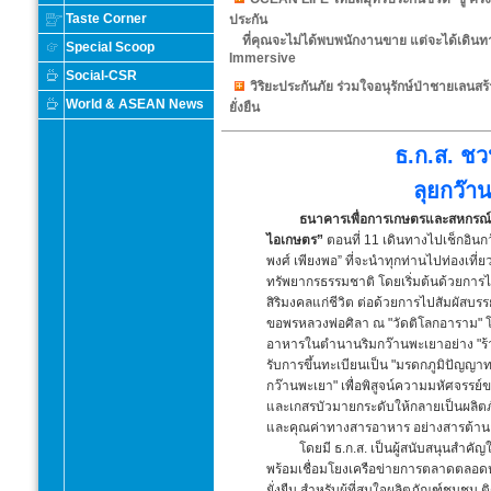
Taste Corner
ประกัน
ที่คุณจะไม่ได้พบพนักงานขาย แต่จะได้เดินท
Special Scoop
Immersive
Social-CSR
วิริยะประกันภัย ร่วมใจอนุรักษ์ป่าชายเลนสร้า
World & ASEAN News
ยั่งยืน
ธ.ก.ส. ช
ลุยกว๊า
ธนาคารเพื่อการเกษตรและสหกรณ์กา
ไอเกษตร”
ตอนที่ 11 เดินทางไปเช็กอินกว
พงศ์ เพียงพอ” ที่จะนำทุกท่านไปท่องเที่ย
ทรัพยากรธรรมชาติ โดยเริ่มต้นด้วยการไห
สิริมงคลแก่ชีวิต ต่อด้วยการไปสัมผัสบรร
ขอพรหลวงพ่อศิลา ณ "วัดติโลกอาราม" โบ
อาหารในตำนานริมกว๊านพะเยาอย่าง "ร้าน
รับการขึ้นทะเบียนเป็น "มรดกภูมิปัญญา
กว๊านพะเยา" เพื่อพิสูจน์ความมหัศจรรย
และเกสรบัวมายกระดับให้กลายเป็นผลิตภั
และคุณค่าทางสารอาหาร อย่างสารต้านอนุ
โดยมี ธ.ก.ส. เป็นผู้สนับสนุนสำค
พร้อมเชื่อมโยงเครือข่ายการตลาดตลอดห่ว
ยั่งยืน สำหรับผู้ที่สนใจผลิตภัณฑ์ชุมชน