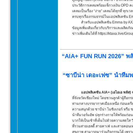
ประวัติการเคลมพร้อมเช็กวงเงิน OPD ค
เคลมเป็นเรื่อง “ง่าย” เคลมได้ทุกที่ ทุ
ครบทุกเรื่องกรมธรรม์ในแอปพลิเคชัน 
สำหรับแอปพลิเคชัน Emma by AXA
ข้อมูลเพิ่มเติมเกี่ยวกับบริการและผลิตภั
ข่าวเพิ่มเติมได้ที่ https://ktaxa.live/G
“AIA+ FUN RUN 2026” พลัสช
“ซาบีน่า เดอะเฟซ” นำทีมพล
แอปพลิเคชัน AIA+ (เอไอเอ พลัส)
ที่จังหวัดเชียงใหม่ โดยชวนลูกค้าผู้ถือ
ท่ามกลางบรรยากาศเมืองเหนือ ก่อนเตรียมส
ความสนุกด้วย ซาบีน่า ไมซิงเกอร์ หรือ 
นำทีมวอร์มอัพ ปลุกร่างกายให้พร้อมก่อนอ
บวกให้เป็นเช้าที่เต็มไปด้วยความสดใส ว
ที่รวมสายเฮลตี้ สายคาเฟ่ และสายคอนเทนต
สุขภาพ สามารถมาร่วมกิจกรรมได้ เพราะงา