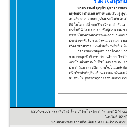
ร่วมใจอนุรักษ์
นายณัฐพงศ์ บุญเย็น ผู้ช่วยกรรมกา
อนุรักษ์ป่าชายเลน สร้างแหล่งเรียนรู้ สู่ชุ
ส่งเสริมการประกอบธุรกิจประกันภัย จังหว
พิธี ในโอกาสนี้ กลุ่มวิริยะจิตอาสา ตัว
บนพื้นที่ 3 ไร่ และปล่อยพันธุ์ปลากะพง
ความมั่นคงทางอาหารและการประกอบอาชีพ
ประชาชนทั่วไป รวมถึงหน่วยงานภายนอก ได
ทรัพยากรป่าชายเลนบ้านห้วยทรัพย์ ต.ลีเล
กิจกรรมการปลูกต้นกล้าโกงกาง ภายใต้
สามารถดูดซับก๊าซคาร์บอนไดออกไซด์ได้ 28,
เลนบ้านห้วยทรัพย์” ซึ่งเป็นแหล่งทรัพ
ประจำถิ่นนานาชนิด รวมทั้งเป็นแหล่งศึ
หนึ่งก้าวสำคัญที่สะท้อนความมุ่งมั่นข
ส่งเสริมให้บุคลากรทุกภาคส่วนมีส่วนร่
©2546-
2569 สงวนลิขสิทธิ โดย บริษัท ไอคลิก จำกัด เลขที่ 274 ซ
โทรศัพท์. 02 
ท่านสามารถส่งความคิดเห็นและคำแนะนำของท่านมา