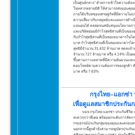
เป็นศูนย์กลาง” ด้วยการเข้าใจความต้อ
ในหลากหลายมิติ ให้สามารถส่งมอบคุณค่าที่
ภายใต้บริบทของเศรษฐกิจที่มีความไม่แ
ความเสี่ยง ปรับกลยุทธ์และแผนการดำเนิ
แน่นอนได้ ตลอดจนสนับสนุนนโยบายภาครั
และบริษัทย่อยมีกำไรสุทธิส่วนที่เป็นข
กับกำไรสุทธิส่วนที่เป็นของธนาคารในไตร
บาท กำไรสุทธิส่วนที่เป็นของธนาคารไ
สุทธิมีจำนวน 31,432 ล้านบาท ลดลงจำนว
จำนวน 727 ล้านบาท หรือ 4.14% เป็นผลจา
ขึ้นตามภาวะตลาดที่มีความผันผวนและเอ
ตอบโจทย์ตามความต้องการของลูกค้า สำห
บาท หรือ 7.63%
กรุงไทย–แอกซ่า 
เพื่อดูแลสมาชิกประกัน
บมจ.กรุงไทย-แอกซ่า ประกันชีวิต 
สะดวกกว่าที่เคย พร้อมยกระดับการจัดการท
กรมธรรม์ประกันกลุ่มของคุณและครอบครัว
นอกจากนี้ลูกค้ายังสามารถดูบัตรประกั
คู่สัญญาของกรุงไทย-แอกซ่า ประกันชีว