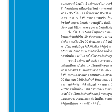
สนามแรกที่จังหวัดเชียงใหม่มาในคอนเซ็ปต
สัมผัสเสน่ห์ของเมืองเชียงใหม่ ผ่านแลน
ทาง 7.35 กิโลเมตร ตั้งแต่เวลา 05.00 น
เวลา 06.00 น. วิ่งรับอากาศยามเช้า เก็บ
โชว์เหรียญรางวัลแห่งความภูมิใจ ต่อด้ว
เช็กพอยต์ มินิเกม และของรางวัลสุดพิเศษ
วิ่งเสร็จเติมพลังต่อทั้งสุขภาพกาย
ใจและชีวิตที่ดีขึ้น เพียงวิ่งครบตามระ
สำเร็จตามเงื่อนไข 20 ท่านแรก จะได้รับส
ภายในงานยังมีบูธ AIA Vitality ให้ผู้เข้
กลับบ้าน เรียกว่ามางานเดียวได้ครบทั
กว่านั้นคือ แรงบันดาลใจในการเริ่มต้นด
จากเชียงใหม่ เตรียมส่งต่อความสน
เตรียมเดินทางไปชวนคนไทยพลัสสุขภาพดีใน
บรรยากาศสดชื่นรอบสวนสาธารณะบึงทุ่งสร
วิ่งรับลมทะเล ผ่านหาดวอนนภาและหาดแสน
20 กันยายน 2569เริ่มต้นที่ Heartmade 
ร่างกายให้พร้อม ที่สำคัญอย่าพลาดดาวน
2026” ซึ่งเป็นอีกหนึ่งกิจกรรมที่สะท้อ
เสริมให้คนไทยเริ่มต้นสร้างพฤติกรรมส
แบบครบวงจรบนแพลตฟอร์มเดียว ตอกย้ำควา
ให้ผู้คนมีสุขภาพและชีวิตที่ดีขึ้น